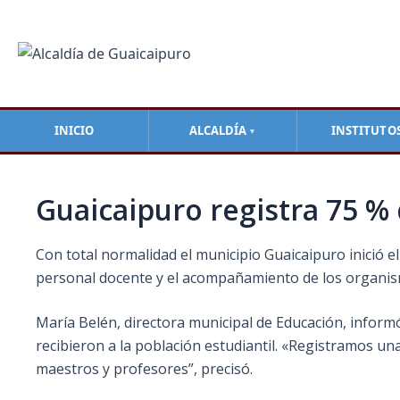
Ir
Navegación
al
de
contenido
entradas
INICIO
ALCALDÍA
INSTITUTO
▼
Guaicaipuro registra 75 % 
Con total normalidad el municipio Guaicaipuro inici
personal docente y el acompañamiento de los organism
María Belén, directora municipal de Educación, informó e
recibieron a la población estudiantil. «Registramos una
maestros y profesores”, precisó.