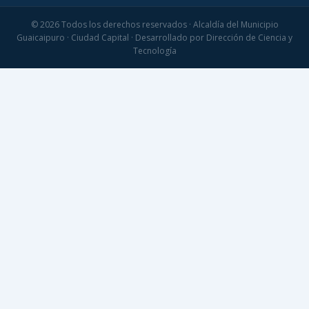
© 2026 Todos los derechos reservados · Alcaldía del Municipio
Guaicaipuro · Ciudad Capital · Desarrollado por Dirección de Ciencia y
Tecnología