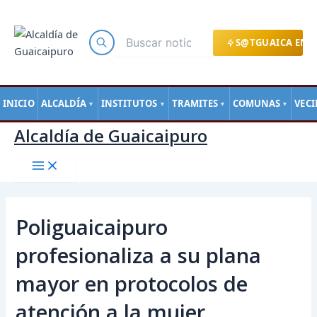
Main
Ir
Navegación
Menu
al
de
contenido
entradas
S@TGUAICA EN L
INICIO
ALCALDÍA
INSTITUTOS
TRAMITES
COMUNAS
VEC
▼
▼
▼
▼
Alcaldía de Guaicaipuro
Poliguaicaipuro
profesionaliza a su plana
mayor en protocolos de
atención a la mujer