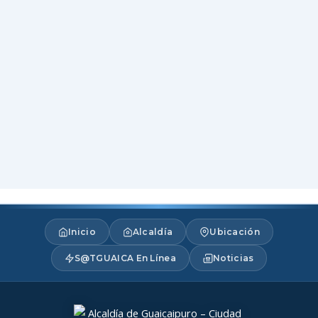
Inicio
Alcaldía
Ubicación
S@TGUAICA En Línea
Noticias