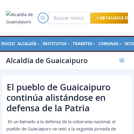
Ir
al
contenido
S@TGUAICA EN L
INICIO
ALCALDÍA
INSTITUTOS
TRAMITES
COMUNAS
VEC
▼
▼
▼
▼
Navegación
Mai
Alcaldía de Guaicaipuro
de
Men
entradas
El pueblo de Guaicaipuro
continúa alistándose en
defensa de la Patria
En un llamado a la defensa de la soberanía nacional, el
pueblo de Guaicaipuro se unió a la segunda jornada de