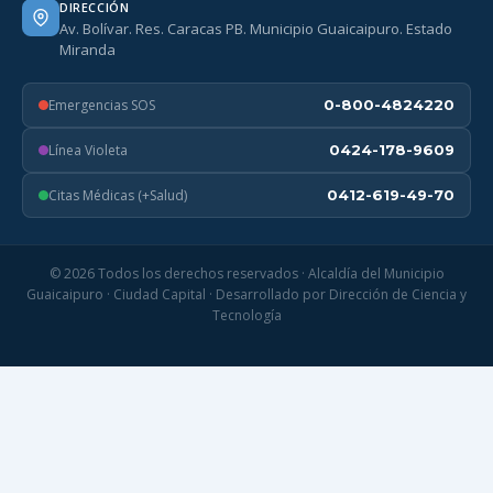
DIRECCIÓN
Av. Bolívar. Res. Caracas PB. Municipio Guaicaipuro. Estado
Miranda
Emergencias SOS
0-800-4824220
Línea Violeta
0424-178-9609
Citas Médicas (+Salud)
0412-619-49-70
© 2026 Todos los derechos reservados · Alcaldía del Municipio
Guaicaipuro · Ciudad Capital · Desarrollado por Dirección de Ciencia y
Tecnología