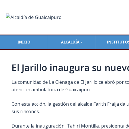
Ir
Navegación
al
de
contenido
entradas
INICIO
ALCALDÍA
INSTITUTO
▼
El Jarillo inaugura su nu
La comunidad de La Ciénaga de El Jarillo celebró por t
atención ambulatoria de Guaicaipuro.
Con esta acción, la gestión del alcalde Farith Fraija da
sus rincones.
Durante la inauguración, Tahiri Montilla, presidenta 