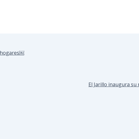
n hogares￼
El Jarillo inaugura 