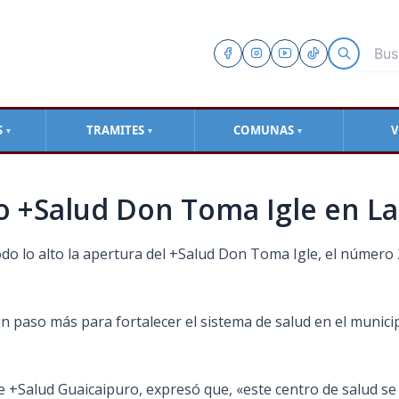
S
TRAMITES
COMUNAS
V
▼
▼
▼
evo +Salud Don Toma Igle en L
odo lo alto la apertura del +Salud Don Toma Igle, el número 
 un paso más para fortalecer el sistema de salud en el municip
de +Salud Guaicaipuro, expresó que, «este centro de salud s