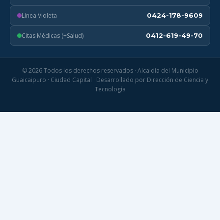
Línea Violeta
0424-178-9609
Citas Médicas (+Salud)
0412-619-49-70
© 2026 Todos los derechos reservados · Alcaldía del Municipio
Guaicaipuro · Ciudad Capital · Desarrollado por Dirección de Ciencia y
Tecnología