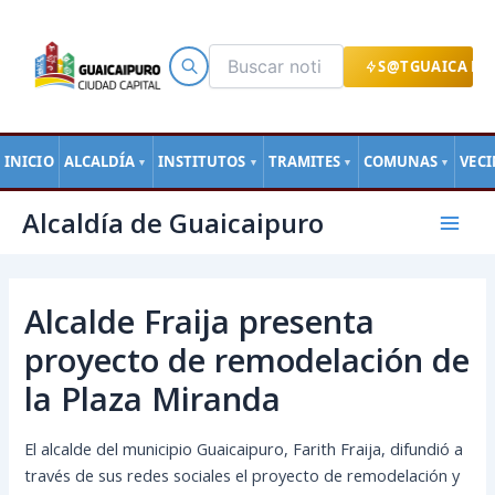
Ir
al
contenido
S@TGUAICA EN
INICIO
ALCALDÍA
INSTITUTOS
TRAMITES
COMUNAS
VEC
▼
▼
▼
▼
Navegación
Mai
Alcaldía de Guaicaipuro
de
Men
entradas
Alcalde Fraija presenta
proyecto de remodelación de
la Plaza Miranda
El alcalde del municipio Guaicaipuro, Farith Fraija, difundió a
través de sus redes sociales el proyecto de remodelación y