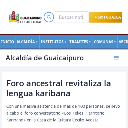
Ir
al
contenido
S@TGUAICA EN
INICIO
ALCALDÍA
INSTITUTOS
TRAMITES
COMUNAS
VEC
▼
▼
▼
▼
Navegación
Mai
Alcaldía de Guaicaipuro
de
Men
entradas
Foro ancestral revitaliza la
lengua karibana
Con una masiva asistencia de más de 100 personas, se llevó
a cabo el foro conversatorio «Los Tekes, Territorio
Karibano» en la Casa de la Cultura Cecilio Acosta.