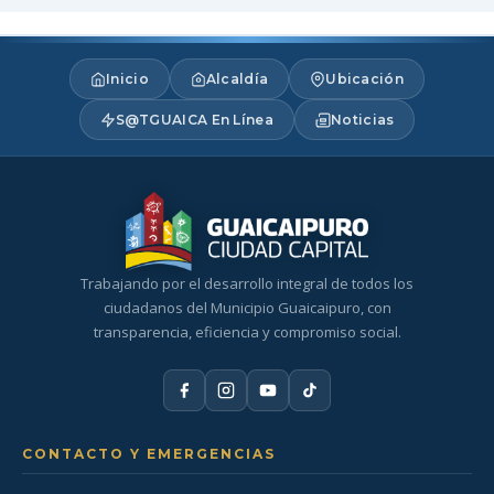
Inicio
Alcaldía
Ubicación
S@TGUAICA En Línea
Noticias
Trabajando por el desarrollo integral de todos los
ciudadanos del Municipio Guaicaipuro, con
transparencia, eficiencia y compromiso social.
CONTACTO Y EMERGENCIAS