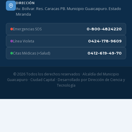
DIRECCIÓN
Av. Bolívar. Res. Caracas PB. Municipio Guaicaipuro. Estado
Miranda
Emergencias SOS
0-800-4824220
Línea Violeta
0424-178-9609
Citas Médicas (+Salud)
0412-619-49-70
© 2026 Todos los derechos reservados · Alcaldía del Municipio
Guaicaipuro · Ciudad Capital · Desarrollado por Dirección de Ciencia y
Tecnología