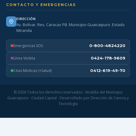
CONTACTO Y EMERGENCIAS
DIRECCIÓN
Av. Bolívar. Res. Caracas PB. Municipio Guaicaipuro. Estado
Miranda
Emergencias SOS
0-800-4824220
Línea Violeta
0424-178-9609
Citas Médicas (+Salud)
0412-619-49-70
© 2026 Todos los derechos reservados · Alcaldía del Municipio
Guaicaipuro · Ciudad Capital · Desarrollado por Dirección de Ciencia y
Tecnología