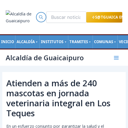
Ir
al
contenido
S@TGUAICA EN L
INICIO
ALCALDÍA
INSTITUTOS
TRAMITES
COMUNAS
VEC
▼
▼
▼
▼
Navegación
Mai
Alcaldía de Guaicaipuro
de
Men
entradas
Atienden a más de 240
mascotas en jornada
veterinaria integral en Los
Teques
En un esfuerzo conjunto por garantizar la salud y el