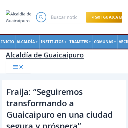
Main
Ir
Navegación
Menu
al
de
contenido
entradas
S@TGUAICA EN L
INICIO
ALCALDÍA
INSTITUTOS
TRAMITES
COMUNAS
VEC
▼
▼
▼
▼
Alcaldía de Guaicaipuro
Fraija: “Seguiremos
transformando a
Guaicaipuro en una ciudad
segura y próspera”