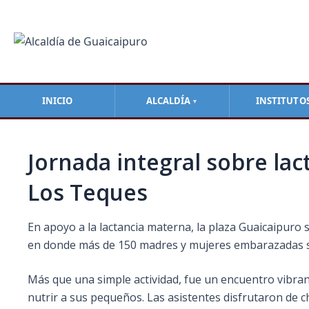
Ir
Navegación
al
de
contenido
entradas
INICIO
ALCALDÍA
INSTITUTO
▼
Jornada integral sobre la
Los Teques
En apoyo a la lactancia materna, la plaza Guaicaipuro 
en donde más de 150 madres y mujeres embarazadas s
Más que una simple actividad, fue un encuentro vibran
nutrir a sus pequeños. Las asistentes disfrutaron de ch