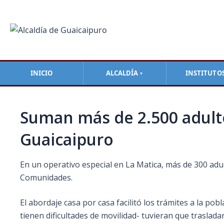
Ir
Navegación
al
de
contenido
entradas
INICIO
ALCALDÍA
INSTITUTO
▼
Suman más de 2.500 adult
Guaicaipuro
En un operativo especial en La Matica, más de 300 adult
Comunidades.
El abordaje casa por casa facilitó los trámites a la p
tienen dificultades de movilidad- tuvieran que trasladars