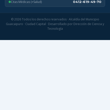
Citas Médicas (+Salud)
0412-619-49-70
© 2026 Todos los derechos reservados · Alcaldía del Municipio
Guaicaipuro · Ciudad Capital · Desarrollado por Dirección de Ciencia y
Tecnología