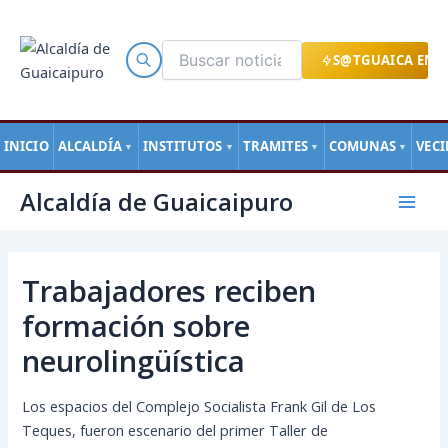
Ir
al
contenido
S@TGUAICA EN L
INICIO
ALCALDÍA
INSTITUTOS
TRAMITES
COMUNAS
VEC
▼
▼
▼
▼
Navegación
Mai
Alcaldía de Guaicaipuro
de
Men
entradas
Trabajadores reciben
formación sobre
neurolingüística
Los espacios del Complejo Socialista Frank Gil de Los
Teques, fueron escenario del primer Taller de