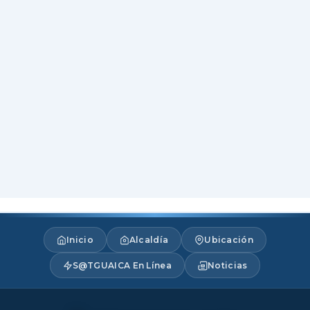
Inicio
Alcaldía
Ubicación
S@TGUAICA En Línea
Noticias