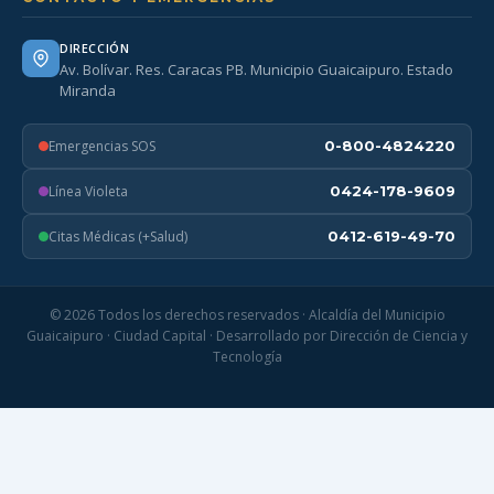
DIRECCIÓN
Av. Bolívar. Res. Caracas PB. Municipio Guaicaipuro. Estado
Miranda
Emergencias SOS
0-800-4824220
Línea Violeta
0424-178-9609
Citas Médicas (+Salud)
0412-619-49-70
© 2026 Todos los derechos reservados · Alcaldía del Municipio
Guaicaipuro · Ciudad Capital · Desarrollado por Dirección de Ciencia y
Tecnología