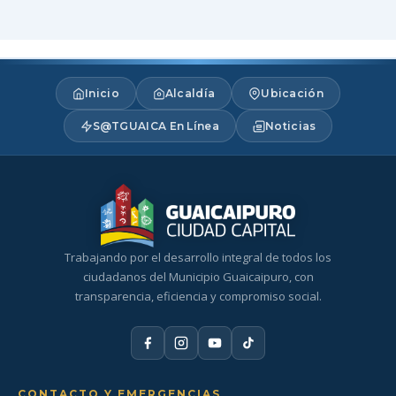
Inicio
Alcaldía
Ubicación
S@TGUAICA En Línea
Noticias
Trabajando por el desarrollo integral de todos los
ciudadanos del Municipio Guaicaipuro, con
transparencia, eficiencia y compromiso social.
CONTACTO Y EMERGENCIAS