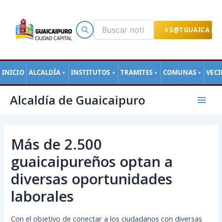
Ir
al
contenido
S@TGUAICA EN
INICIO
ALCALDÍA
INSTITUTOS
TRAMITES
COMUNAS
VEC
▼
▼
▼
▼
Navegación
Mai
Alcaldía de Guaicaipuro
de
Men
entradas
Más de 2.500
guaicaipureños optan a
diversas oportunidades
laborales
Con el objetivo de conectar a los ciudadanos con diversas