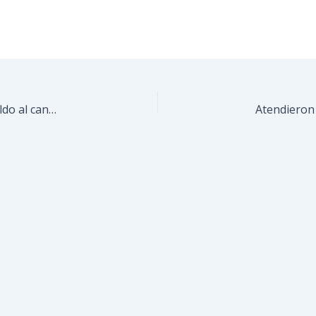
Emprendedores guaicaipureños consolidan respaldo al candidato Farith Fraija