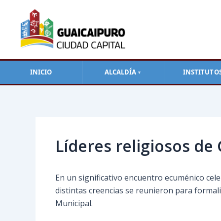
Ir
al
contenido
INICIO
ALCALDÍA
INSTITUTO
▼
Navegación
de
entradas
Líderes religiosos de
En un significativo encuentro ecuménico cele
distintas creencias se reunieron para formaliz
Municipal.