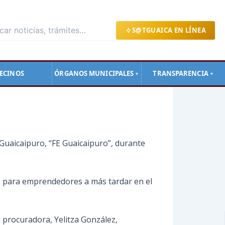
S@TGUAICA EN LÍNEA
ECINOS
ÓRGANOS MUNICIPALES
TRANSPARENCIA
▼
▼
 Guaicaipuro, “FE Guaicaipuro”, durante
itos para emprendedores a más tardar en el
 procuradora, Yelitza González,