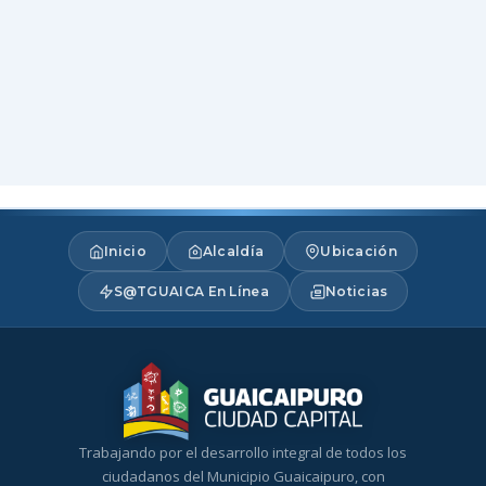
Inicio
Alcaldía
Ubicación
S@TGUAICA En Línea
Noticias
Trabajando por el desarrollo integral de todos los
ciudadanos del Municipio Guaicaipuro, con