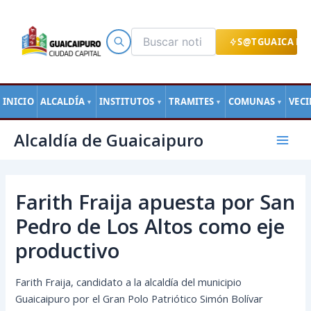
Ir
al
contenido
S@TGUAICA EN
INICIO
ALCALDÍA
INSTITUTOS
TRAMITES
COMUNAS
VEC
▼
▼
▼
▼
Navegación
Mai
Alcaldía de Guaicaipuro
de
Men
entradas
Farith Fraija apuesta por San
Pedro de Los Altos como eje
productivo
Farith Fraija, candidato a la alcaldía del municipio
Guaicaipuro por el Gran Polo Patriótico Simón Bolívar