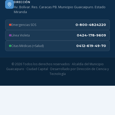
DIRECCIÓN
Av. Bolívar. Res. Caracas PB. Municipio Guaicaipuro. Estado
Miranda
Emergencias SOS
0-800-4824220
Línea Violeta
0424-178-9609
Citas Médicas (+Salud)
0412-619-49-70
© 2026 Todos los derechos reservados · Alcaldía del Municipio
Guaicaipuro · Ciudad Capital · Desarrollado por Dirección de Ciencia y
Tecnología