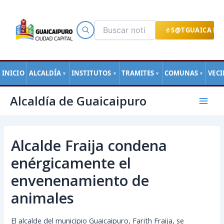
Ir
al
contenido
S@TGUAICA EN
INICIO
ALCALDÍA
INSTITUTOS
TRAMITES
COMUNAS
VEC
▼
▼
▼
▼
Navegación
Mai
Alcaldía de Guaicaipuro
de
Men
entradas
Alcalde Fraija condena
enérgicamente el
envenenamiento de
animales
El alcalde del municipio Guaicaipuro, Farith Fraija, se