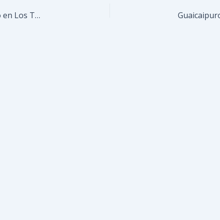
Programa Alma Llanera ofreció vibrante concierto en Los Teques