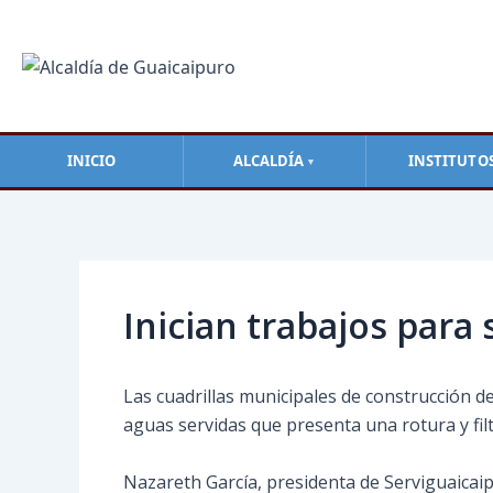
Ir
al
contenido
INICIO
ALCALDÍA
INSTITUTO
▼
Navegación
de
entradas
Inician trabajos para 
Las cuadrillas municipales de construcción de
aguas servidas que presenta una rotura y filt
Nazareth García, presidenta de Serviguaicai