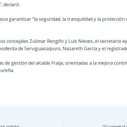
, declaró.
ca garantizar “la seguridad, la tranquilidad y la protección
s concejales Zulimar Rengifo y Luis Nieves, el secretario e
sidenta de Serviguaicaipuro, Nazareth García y el registrador
s de gestión del alcalde Fraija, orientadas a la mejora contin
pureña.
Estudiantes y autoridades de Guaicaipuro organizan celebración de la Promo 2025