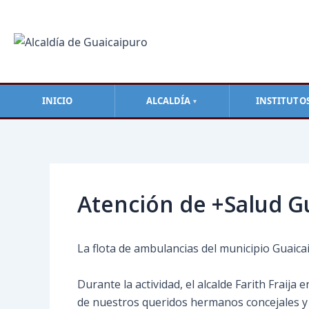
Ir
al
contenido
INICIO
ALCALDÍA
INSTITUTO
▼
Navegación
de
entradas
Atención de +Salud G
La flota de ambulancias del municipio Guaica
Durante la actividad, el alcalde Farith Fraija
de nuestros queridos hermanos concejales y 