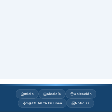
Inicio
Alcaldía
Ubicación
S@TGUAICA En Línea
Noticias