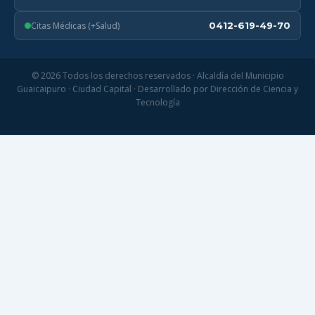
Citas Médicas (+Salud)
0412-619-49-70
© 2026 Todos los derechos reservados · Alcaldía del Municipio
Guaicaipuro · Ciudad Capital · Desarrollado por Dirección de Ciencia y
Tecnología