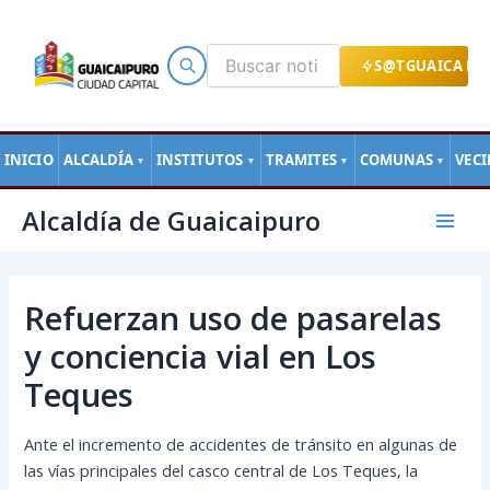
Ir
al
contenido
S@TGUAICA EN
INICIO
ALCALDÍA
INSTITUTOS
TRAMITES
COMUNAS
VEC
▼
▼
▼
▼
Navegación
Mai
Alcaldía de Guaicaipuro
de
Men
entradas
Refuerzan uso de pasarelas
y conciencia vial en Los
Teques
Ante el incremento de accidentes de tránsito en algunas de
las vías principales del casco central de Los Teques, la