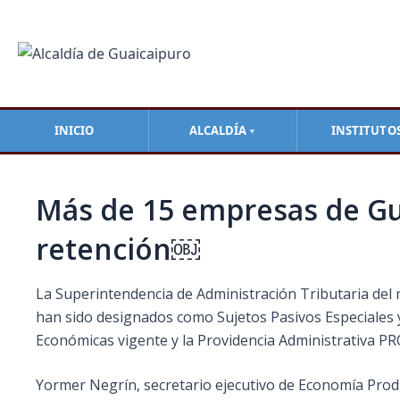
Ir
Navegación
al
de
contenido
entradas
INICIO
ALCALDÍA
INSTITUTO
▼
Más de 15 empresas de Gu
retención￼
La Superintendencia de Administración Tributaria del 
han sido designados como Sujetos Pasivos Especiales 
Económicas vigente y la Providencia Administrativa 
Yormer Negrín, secretario ejecutivo de Economía Produc