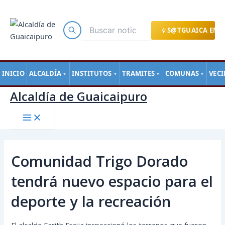
Main
Ir
Navegación
Menu
al
de
contenido
entradas
S@TGUAICA EN L
INICIO
ALCALDÍA
INSTITUTOS
TRAMITES
COMUNAS
VEC
▼
▼
▼
▼
Alcaldía de Guaicaipuro
Comunidad Trigo Dorado
tendrá nuevo espacio para el
deporte y la recreación
El alcalde Farith Fraija inspeccionó los terrenos que fueron