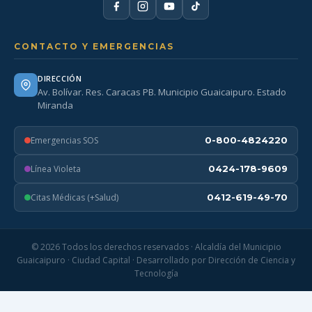
CONTACTO Y EMERGENCIAS
DIRECCIÓN
Av. Bolívar. Res. Caracas PB. Municipio Guaicaipuro. Estado
Miranda
Emergencias SOS
0-800-4824220
Línea Violeta
0424-178-9609
Citas Médicas (+Salud)
0412-619-49-70
© 2026 Todos los derechos reservados · Alcaldía del Municipio
Guaicaipuro · Ciudad Capital · Desarrollado por Dirección de Ciencia y
Tecnología