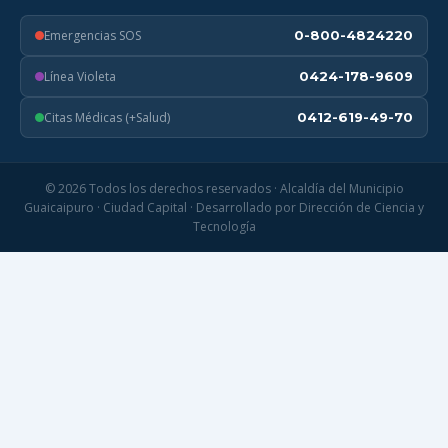
Emergencias SOS
0-800-4824220
Línea Violeta
0424-178-9609
Citas Médicas (+Salud)
0412-619-49-70
© 2026 Todos los derechos reservados · Alcaldía del Municipio
Guaicaipuro · Ciudad Capital · Desarrollado por Dirección de Ciencia y
Tecnología