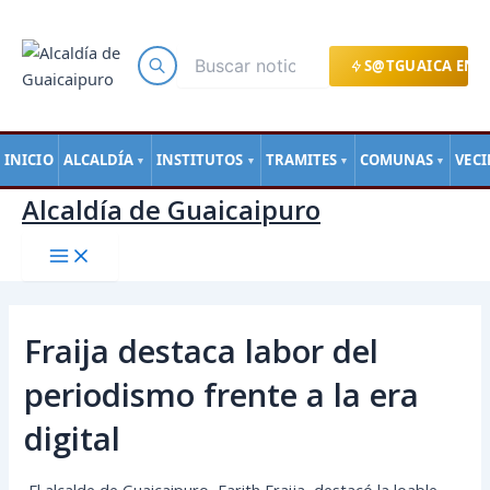
Main
Ir
Navegación
Menu
al
de
contenido
entradas
S@TGUAICA EN L
INICIO
ALCALDÍA
INSTITUTOS
TRAMITES
COMUNAS
VEC
▼
▼
▼
▼
Alcaldía de Guaicaipuro
Fraija destaca labor del
periodismo frente a la era
digital
El alcalde de Guaicaipuro, Farith Fraija, destacó la loable