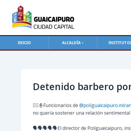
Ir
al
contenido
INICIO
ALCALDÍA
INSTITUTO
▼
Navegación
de
entradas
Detenido barbero por
👮‍♀️👮Funcionarios de
@poliguaicaipuro.mira
no quería sostener una relación sentimental 
🗣️🗣️🗣️🗣️🗣️El director de Poliguaicaipuro, i