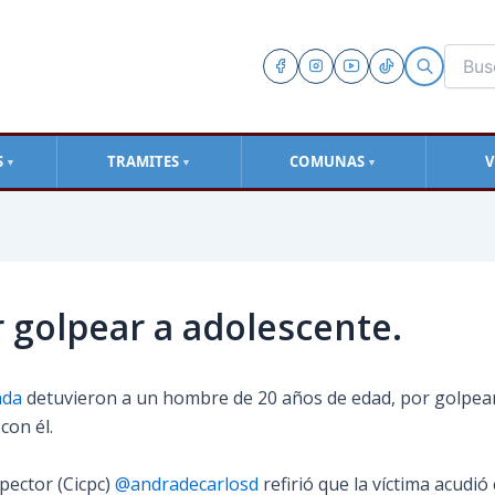
S
TRAMITES
COMUNAS
V
▼
▼
▼
 golpear a adolescente.
nda
detuvieron a un hombre de 20 años de edad, por golpear
con él.
nspector (Cicpc)
@andradecarlosd
refirió que la víctima acudi