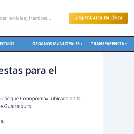
S@TGUAICA EN LÍNEA
ECINOS
ÓRGANOS MUNICIPALES
TRANSPARENCIA
▼
▼
stas para el
o «Cacique Conopoima», ubicado en la
de Guaicaipuro.
a.