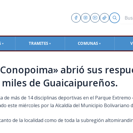
S
TRAMITES
COMUNAS
V
▼
▼
▼
Conopoima» abrió sus respue
e miles de Guaicaipureños.
ca de más de 14 disciplinas deportivas en el Parque Extrem
o este miércoles por la Alcaldía del Municipio Bolivariano 
 tanto de la localidad como de toda la subregión altomirandin