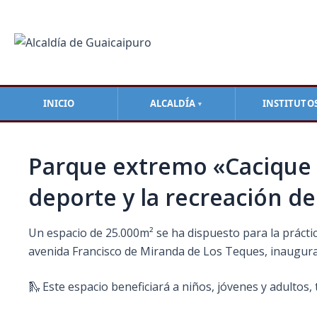
Ir
Navegación
al
de
contenido
entradas
INICIO
ALCALDÍA
INSTITUTO
▼
Parque extremo «Cacique 
deporte y la recreación d
Un espacio de 25.000m² se ha dispuesto para la prácti
avenida Francisco de Miranda de Los Teques, inaugurad
🛝 Este espacio beneficiará a niños, jóvenes y adultos,