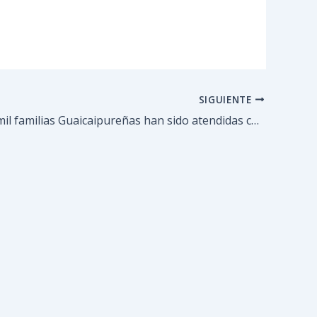
SIGUIENTE
Mas de 58 mil familias Guaicaipureñas han sido atendidas con el suplemento clap en septiembre.