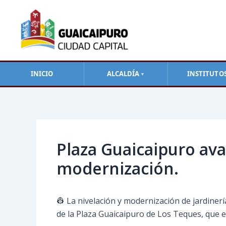
Ir
al
contenido
INICIO
ALCALDÍA
INSTITUTO
▼
Navegación
de
entradas
Plaza Guaicaipuro ava
modernización.
👷 La nivelación y modernización de jardiner
de la Plaza Guaicaipuro de Los Teques, que es