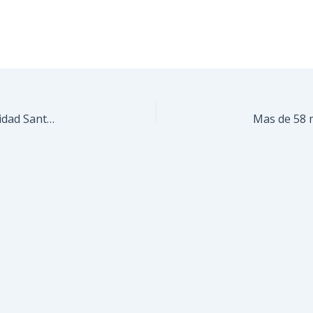
Reinauguran cancha 3×3 de baloncesto en comunidad Santa Eulalia de Los Teques.