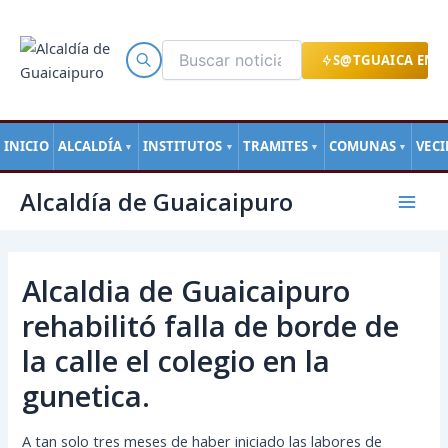
Ir
al
contenido
S@TGUAICA EN L
INICIO
ALCALDÍA
INSTITUTOS
TRAMITES
COMUNAS
VEC
▼
▼
▼
▼
Navegación
Mai
Alcaldía de Guaicaipuro
de
Men
entradas
Alcaldia de Guaicaipuro
rehabilitó falla de borde de
la calle el colegio en la
gunetica.
A tan solo tres meses de haber iniciado las labores de