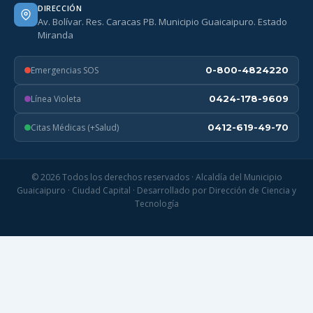
DIRECCIÓN
Av. Bolívar. Res. Caracas PB. Municipio Guaicaipuro. Estado
Miranda
Emergencias SOS
0-800-4824220
Línea Violeta
0424-178-9609
Citas Médicas (+Salud)
0412-619-49-70
© 2026 Todos los derechos reservados · Alcaldía del Municipio
Guaicaipuro · Ciudad Capital · Desarrollado por Dirección de Ciencia y
Tecnología