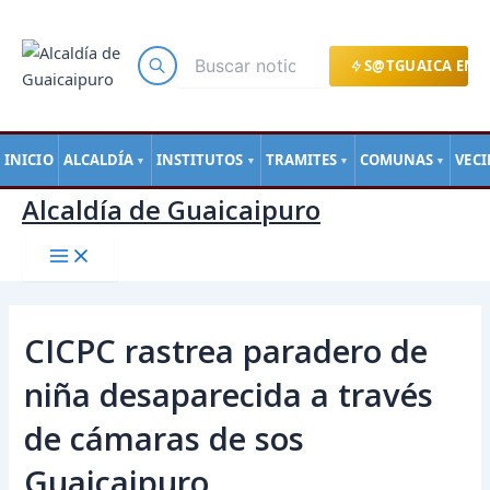
Main
Ir
Navegación
Menu
al
de
contenido
entradas
S@TGUAICA EN L
INICIO
ALCALDÍA
INSTITUTOS
TRAMITES
COMUNAS
VEC
▼
▼
▼
▼
Alcaldía de Guaicaipuro
CICPC rastrea paradero de
niña desaparecida a través
de cámaras de sos
Guaicaipuro.