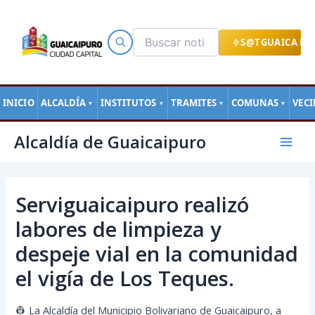
Ir
al
contenido
S@TGUAICA EN
INICIO
ALCALDÍA
INSTITUTOS
TRAMITES
COMUNAS
VEC
▼
▼
▼
▼
Navegación
Mai
Alcaldía de Guaicaipuro
de
Men
entradas
Serviguaicaipuro realizó
labores de limpieza y
despeje vial en la comunidad
el vigía de Los Teques.
👷 La Alcaldía del Municipio Bolivariano de Guaicaipuro, a