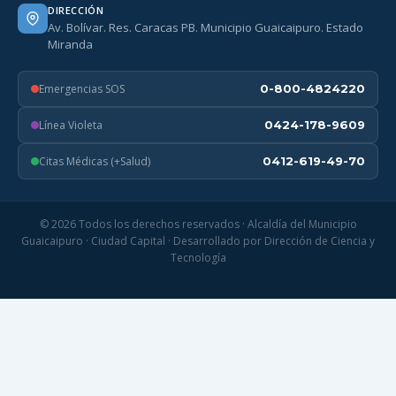
DIRECCIÓN
Av. Bolívar. Res. Caracas PB. Municipio Guaicaipuro. Estado
Miranda
Emergencias SOS
0-800-4824220
Línea Violeta
0424-178-9609
Citas Médicas (+Salud)
0412-619-49-70
© 2026 Todos los derechos reservados · Alcaldía del Municipio
Guaicaipuro · Ciudad Capital · Desarrollado por Dirección de Ciencia y
Tecnología