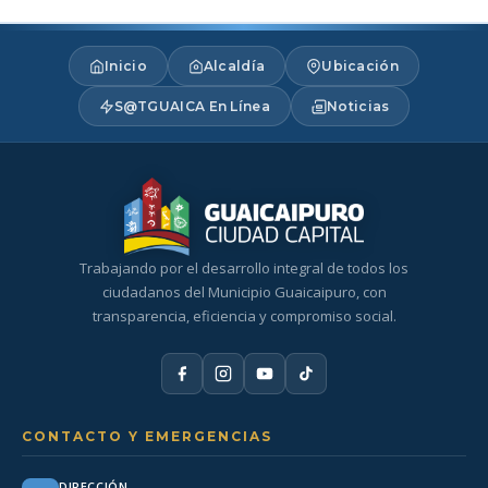
Inicio
Alcaldía
Ubicación
S@TGUAICA En Línea
Noticias
Trabajando por el desarrollo integral de todos los
ciudadanos del Municipio Guaicaipuro, con
transparencia, eficiencia y compromiso social.
CONTACTO Y EMERGENCIAS
DIRECCIÓN