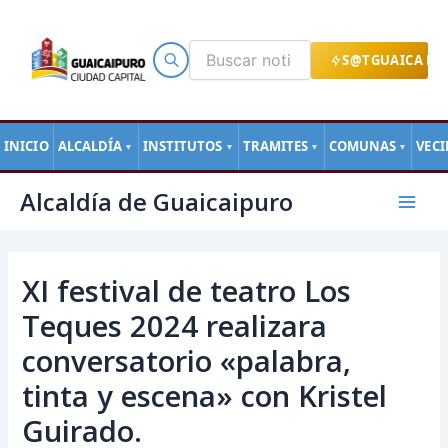
Ir
al
contenido
S@TGUAICA EN
INICIO
ALCALDÍA
INSTITUTOS
TRAMITES
COMUNAS
VEC
▼
▼
▼
▼
Navegación
Mai
Alcaldía de Guaicaipuro
de
Men
entradas
XI festival de teatro Los
Teques 2024 realizara
conversatorio «palabra,
tinta y escena» con Kristel
Guirado.