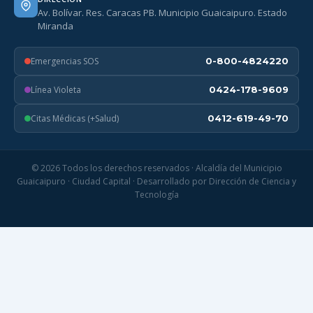
Av. Bolívar. Res. Caracas PB. Municipio Guaicaipuro. Estado
Miranda
Emergencias SOS
0-800-4824220
Línea Violeta
0424-178-9609
Citas Médicas (+Salud)
0412-619-49-70
© 2026 Todos los derechos reservados · Alcaldía del Municipio
Guaicaipuro · Ciudad Capital · Desarrollado por Dirección de Ciencia y
Tecnología