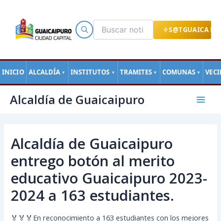
Ir
al
contenido
S@TGUAICA EN
INICIO
ALCALDÍA
INSTITUTOS
TRAMITES
COMUNAS
VEC
▼
▼
▼
▼
Navegación
Mai
Alcaldía de Guaicaipuro
de
Men
entradas
Alcaldía de Guaicaipuro
entrego botón al merito
educativo Guaicaipuro 2023-
2024 a 163 estudiantes.
🏅🏅🏅En reconocimiento a 163 estudiantes con los mejores