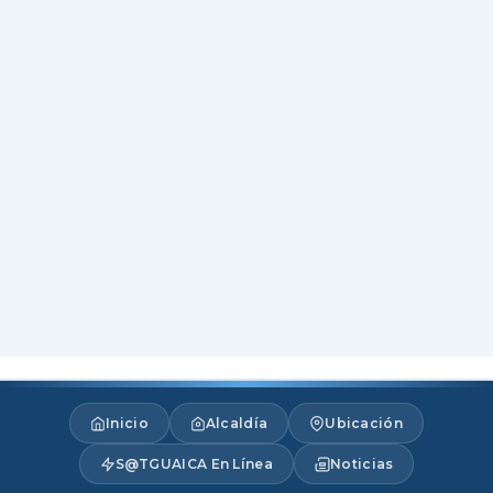
Inicio
Alcaldía
Ubicación
S@TGUAICA En Línea
Noticias