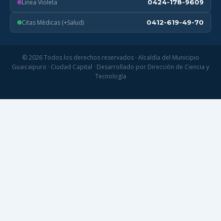
Línea Violeta
0424-178-9609
Citas Médicas (+Salud)
0412-619-49-70
© 2026 Todos los derechos reservados · Alcaldía del Municipio
Guaicaipuro · Ciudad Capital · Desarrollado por Dirección de Ciencia y
Tecnología