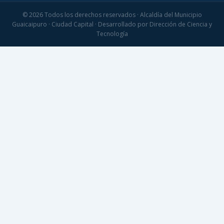
© 2026 Todos los derechos reservados · Alcaldía del Municipio
Guaicaipuro · Ciudad Capital · Desarrollado por Dirección de Ciencia y
Tecnología