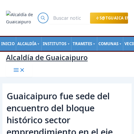
Main
Ir
Navegación
Menu
al
de
contenido
entradas
S@TGUAICA EN L
INICIO
ALCALDÍA
INSTITUTOS
TRAMITES
COMUNAS
VEC
▼
▼
▼
▼
Alcaldía de Guaicaipuro
Guaicaipuro fue sede del
encuentro del bloque
histórico sector
emprendimiento en el eje