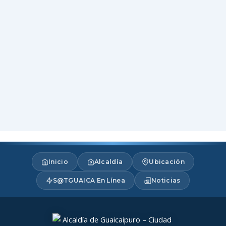
Inicio
Alcaldía
Ubicación
S@TGUAICA En Línea
Noticias