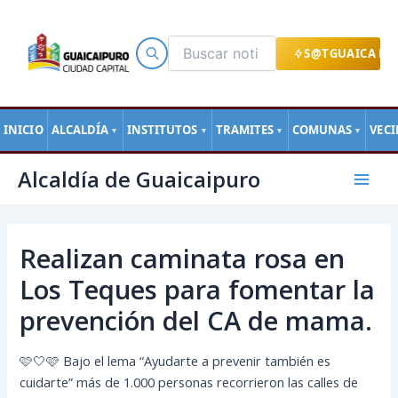
Ir
al
contenido
S@TGUAICA EN
INICIO
ALCALDÍA
INSTITUTOS
TRAMITES
COMUNAS
VEC
▼
▼
▼
▼
Navegación
Mai
Alcaldía de Guaicaipuro
de
Men
entradas
Realizan caminata rosa en
Los Teques para fomentar la
prevención del CA de mama.
🩷🤍🩷 Bajo el lema “Ayudarte a prevenir también es
cuidarte” más de 1.000 personas recorrieron las calles de