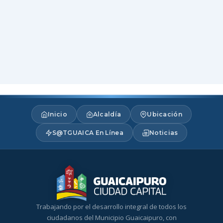
Inicio
Alcaldía
Ubicación
S@TGUAICA En Línea
Noticias
Trabajando por el desarrollo integral de todos los
ciudadanos del Municipio Guaicaipuro, con