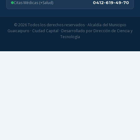
Citas Médicas (+Salud)
0412-619-49-70
© 2026 Todos los derechos reservados · Alcaldía del Municipio
Guaicaipuro · Ciudad Capital · Desarrollado por Dirección de Ciencia y
Tecnología