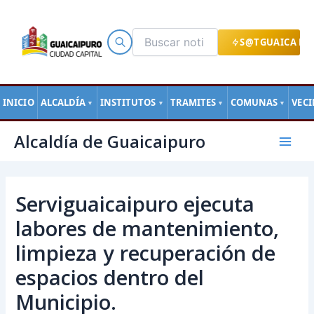
Ir
al
contenido
S@TGUAICA EN
INICIO
ALCALDÍA
INSTITUTOS
TRAMITES
COMUNAS
VEC
▼
▼
▼
▼
Navegación
Mai
Alcaldía de Guaicaipuro
de
Men
entradas
Serviguaicaipuro ejecuta
labores de mantenimiento,
limpieza y recuperación de
espacios dentro del
Municipio.