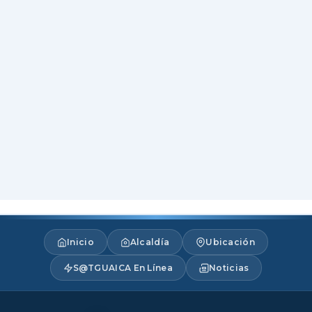
Inicio
Alcaldía
Ubicación
S@TGUAICA En Línea
Noticias