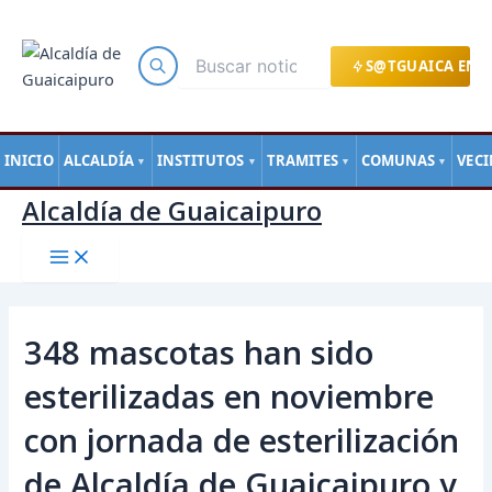
Main
Ir
Navegación
Menu
al
de
contenido
entradas
S@TGUAICA EN L
INICIO
ALCALDÍA
INSTITUTOS
TRAMITES
COMUNAS
VEC
▼
▼
▼
▼
Alcaldía de Guaicaipuro
348 mascotas han sido
esterilizadas en noviembre
con jornada de esterilización
de Alcaldía de Guaicaipuro y