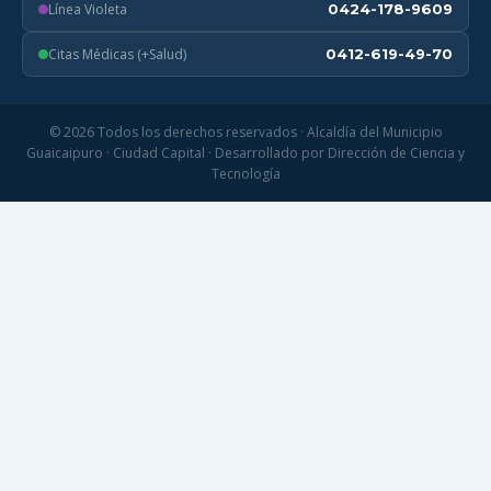
Línea Violeta
0424-178-9609
Citas Médicas (+Salud)
0412-619-49-70
© 2026 Todos los derechos reservados · Alcaldía del Municipio
Guaicaipuro · Ciudad Capital · Desarrollado por Dirección de Ciencia y
Tecnología