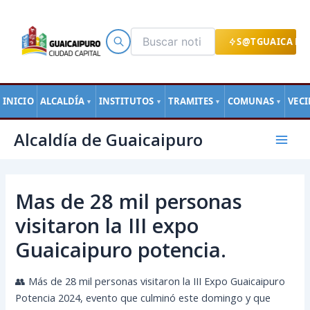
Ir
al
contenido
S@TGUAICA EN
INICIO
ALCALDÍA
INSTITUTOS
TRAMITES
COMUNAS
VEC
▼
▼
▼
▼
Navegación
Mai
Alcaldía de Guaicaipuro
de
Men
entradas
Mas de 28 mil personas
visitaron la III expo
Guaicaipuro potencia.
👥 Más de 28 mil personas visitaron la III Expo Guaicaipuro
Potencia 2024, evento que culminó este domingo y que