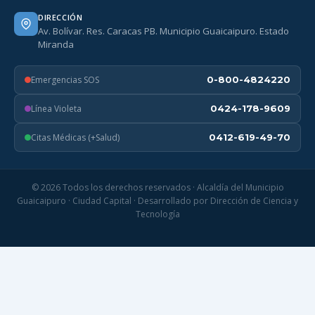
DIRECCIÓN
Av. Bolívar. Res. Caracas PB. Municipio Guaicaipuro. Estado
Miranda
Emergencias SOS
0-800-4824220
Línea Violeta
0424-178-9609
Citas Médicas (+Salud)
0412-619-49-70
© 2026 Todos los derechos reservados · Alcaldía del Municipio
Guaicaipuro · Ciudad Capital · Desarrollado por Dirección de Ciencia y
Tecnología