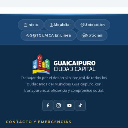
Inicio
Alcaldía
Ubicación
S@TGUAICA En Línea
Noticias
Trabajando por el desarrollo integral de todos los
ciudadanos del Municipio Guaicaipuro, con
transparencia, eficiencia y compromiso social.
CONTACTO Y EMERGENCIAS