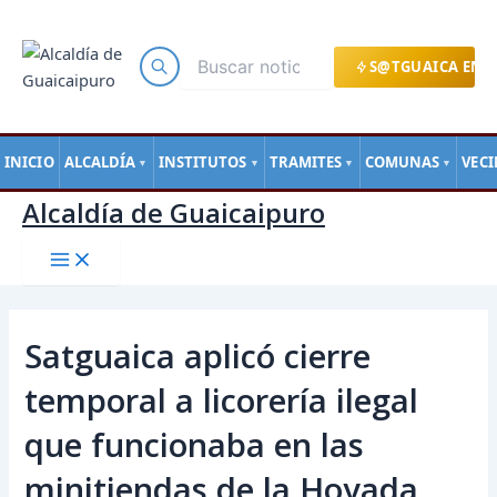
Main
Ir
Navegación
Menu
al
de
contenido
entradas
S@TGUAICA EN L
INICIO
ALCALDÍA
INSTITUTOS
TRAMITES
COMUNAS
VEC
▼
▼
▼
▼
Alcaldía de Guaicaipuro
Satguaica aplicó cierre
temporal a licorería ilegal
que funcionaba en las
minitiendas de la Hoyada.