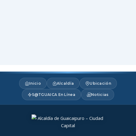
Inicio
Alcaldía
Ubicación
S@TGUAICA En Línea
Noticias