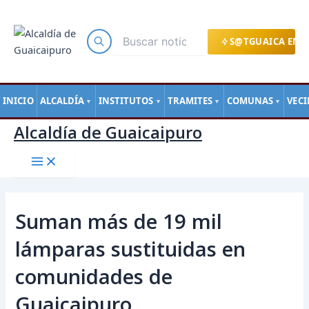
Main
Ir
Navegación
Menu
al
de
contenido
entradas
S@TGUAICA EN L
INICIO
ALCALDÍA
INSTITUTOS
TRAMITES
COMUNAS
VEC
▼
▼
▼
▼
Alcaldía de Guaicaipuro
Suman más de 19 mil
lámparas sustituidas en
comunidades de
Guaicaipuro