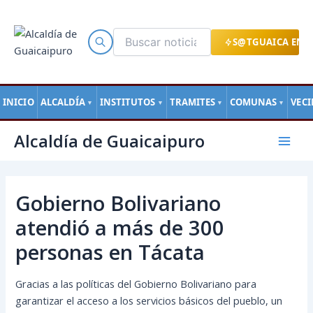
Ir
al
contenido
S@TGUAICA EN L
INICIO
ALCALDÍA
INSTITUTOS
TRAMITES
COMUNAS
VEC
▼
▼
▼
▼
Navegación
Mai
Alcaldía de Guaicaipuro
de
Men
entradas
Gobierno Bolivariano
atendió a más de 300
personas en Tácata
Gracias a las políticas del Gobierno Bolivariano para
garantizar el acceso a los servicios básicos del pueblo, un