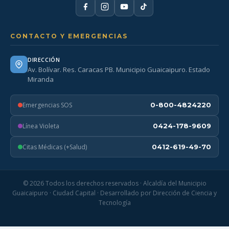
CONTACTO Y EMERGENCIAS
DIRECCIÓN
Av. Bolívar. Res. Caracas PB. Municipio Guaicaipuro. Estado
Miranda
Emergencias SOS
0-800-4824220
Línea Violeta
0424-178-9609
Citas Médicas (+Salud)
0412-619-49-70
© 2026 Todos los derechos reservados · Alcaldía del Municipio
Guaicaipuro · Ciudad Capital · Desarrollado por Dirección de Ciencia y
Tecnología