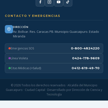
CONTACTO Y EMERGENCIAS
DIRECCIÓN
Av. Bolívar. Res. Caracas PB. Municipio Guaicaipuro. Estado
Miranda
Emergencias SOS
0-800-4824220
Línea Violeta
0424-178-9609
Citas Médicas (+Salud)
0412-619-49-70
© 2026 Todos los derechos reservados · Alcaldía del Municipio
Guaicaipuro · Ciudad Capital · Desarrollado por Dirección de Ciencia y
Tecnología