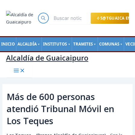
Main
Ir
Navegación
Menu
al
de
contenido
entradas
S@TGUAICA EN L
INICIO
ALCALDÍA
INSTITUTOS
TRAMITES
COMUNAS
VEC
▼
▼
▼
▼
Alcaldía de Guaicaipuro
Más de 600 personas
atendió Tribunal Móvil en
Los Teques
Los Teques – (Prensa Alcaldía de Guaicaipuro).-
Con la