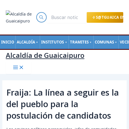
Main
Ir
Navegación
Menu
al
de
contenido
entradas
S@TGUAICA EN L
INICIO
ALCALDÍA
INSTITUTOS
TRAMITES
COMUNAS
VEC
▼
▼
▼
▼
Alcaldía de Guaicaipuro
Fraija: La línea a seguir es la
del pueblo para la
postulación de candidatos
Los equipos políticos parroquiales, jefes de comunidades,