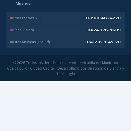
Miranda
Emergencias SOS
0-800-4824220
Línea Violeta
0424-178-9609
Citas Médicas (+Salud)
0412-619-49-70
© 2026 Todos los derechos reservados · Alcaldía del Municipio
Guaicaipuro · Ciudad Capital · Desarrollado por Dirección de Ciencia y
Tecnología