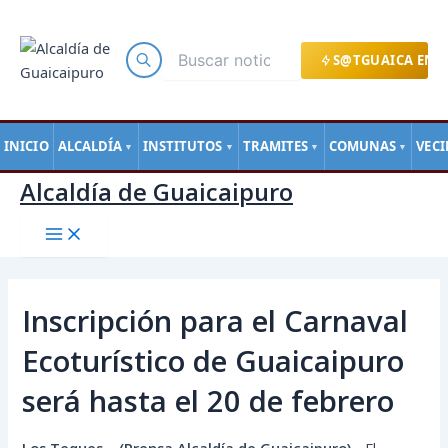
Main
Ir
Navegación
Menu
al
de
contenido
entradas
S@TGUAICA EN L
INICIO
ALCALDÍA
INSTITUTOS
TRAMITES
COMUNAS
VEC
▼
▼
▼
▼
Alcaldía de Guaicaipuro
Inscripción para el Carnaval
Ecoturístico de Guaicaipuro
será hasta el 20 de febrero
Los Teques – (Prensa Alcaldía de Guaicaipuro).-
El