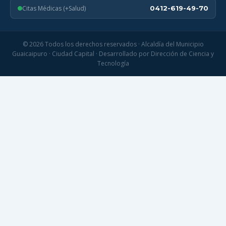
Citas Médicas (+Salud)
0412-619-49-70
© 2026 Todos los derechos reservados · Alcaldía del Municipio
Guaicaipuro · Ciudad Capital · Desarrollado por Dirección de Ciencia y
Tecnología