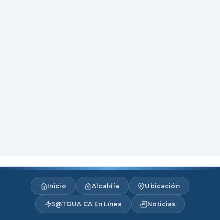
Inicio
Alcaldía
Ubicación
S@TGUAICA En Línea
Noticias