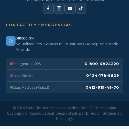
CONTACTO Y EMERGENCIAS
DIRECCIÓN
Av. Bolívar. Res. Caracas PB. Municipio Guaicaipuro. Estado
Miranda
Emergencias SOS
0-800-4824220
Línea Violeta
0424-178-9609
Citas Médicas (+Salud)
0412-619-49-70
© 2026 Todos los derechos reservados · Alcaldía del Municipio
Guaicaipuro · Ciudad Capital · Desarrollado por Dirección de Ciencia y
Tecnología