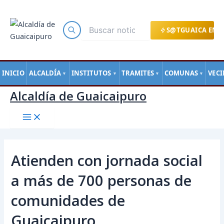
Main
Ir
Navegación
Menu
al
de
contenido
entradas
S@TGUAICA EN L
INICIO
ALCALDÍA
INSTITUTOS
TRAMITES
COMUNAS
VEC
▼
▼
▼
▼
Alcaldía de Guaicaipuro
Atienden con jornada social
a más de 700 personas de
comunidades de
Guaicaipuro