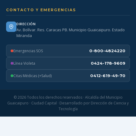
CONTACTO Y EMERGENCIAS
DIRECCIÓN
Av. Bolívar. Res. Caracas PB. Municipio Guaicaipuro. Estado
Miranda
Emergencias SOS
0-800-4824220
Línea Violeta
0424-178-9609
Citas Médicas (+Salud)
0412-619-49-70
© 2026 Todos los derechos reservados · Alcaldía del Municipio
Guaicaipuro · Ciudad Capital · Desarrollado por Dirección de Ciencia y
Tecnología