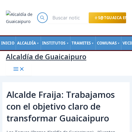
Main
Ir
Navegación
Menu
al
de
contenido
entradas
S@TGUAICA EN L
INICIO
ALCALDÍA
INSTITUTOS
TRAMITES
COMUNAS
VEC
▼
▼
▼
▼
Alcaldía de Guaicaipuro
Alcalde Fraija: Trabajamos
con el objetivo claro de
transformar Guaicaipuro
Los Teques (Prensa Alcaldía de Guaicaipuro).- “Cuenten