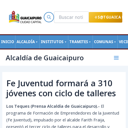
Ir
al
contenido
S@TGUAICA EN
INICIO
ALCALDÍA
INSTITUTOS
TRAMITES
COMUNAS
VEC
▼
▼
▼
▼
Navegación
Mai
Alcaldía de Guaicaipuro
de
Men
entradas
Fe Juventud formará a 310
jóvenes con ciclo de talleres
Los Teques (Prensa Alcaldía de Guaicaipuro).-
El
programa de Formación de Emprendedores de la Juventud
(Fe Juventud), impulsado por el alcalde Farith Fraija,
presentó el tercer ciclo de talleres para el desarrollo y