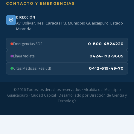
CONTACTO Y EMERGENCIAS
DIRECCIÓN
Av. Bolívar. Res. Caracas PB. Municipio Guaicaipuro. Estado
Miranda
Emergencias SOS
0-800-4824220
Línea Violeta
0424-178-9609
Citas Médicas (+Salud)
0412-619-49-70
© 2026 Todos los derechos reservados · Alcaldía del Municipio
Guaicaipuro · Ciudad Capital · Desarrollado por Dirección de Ciencia y
Tecnología