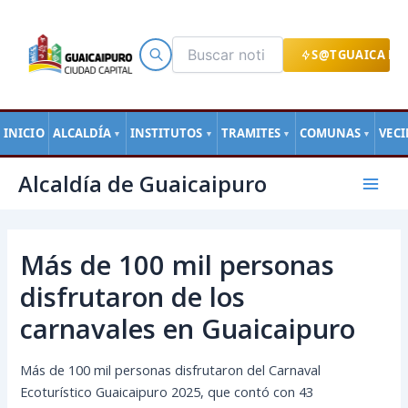
Ir
al
contenido
S@TGUAICA EN
INICIO
ALCALDÍA
INSTITUTOS
TRAMITES
COMUNAS
VEC
▼
▼
▼
▼
Navegación
Mai
Alcaldía de Guaicaipuro
de
Men
entradas
Más de 100 mil personas
disfrutaron de los
carnavales en Guaicaipuro
Más de 100 mil personas disfrutaron del Carnaval
Ecoturístico Guaicaipuro 2025, que contó con 43