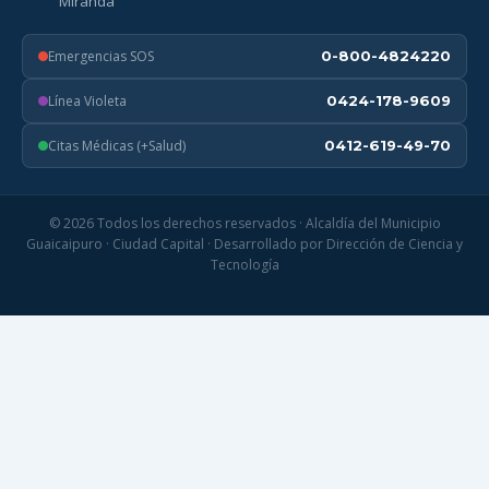
Miranda
Emergencias SOS
0-800-4824220
Línea Violeta
0424-178-9609
Citas Médicas (+Salud)
0412-619-49-70
© 2026 Todos los derechos reservados · Alcaldía del Municipio
Guaicaipuro · Ciudad Capital · Desarrollado por Dirección de Ciencia y
Tecnología