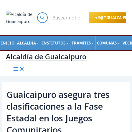
Main
Ir
Navegación
Menu
al
de
contenido
entradas
S@TGUAICA EN L
INICIO
ALCALDÍA
INSTITUTOS
TRAMITES
COMUNAS
VEC
▼
▼
▼
▼
Alcaldía de Guaicaipuro
Guaicaipuro asegura tres
clasificaciones a la Fase
Estadal en los Juegos
Comunitarios