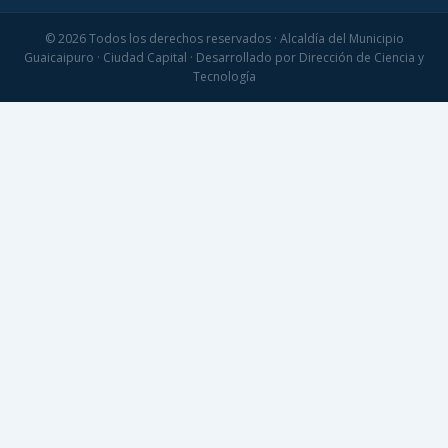
© 2026 Todos los derechos reservados · Alcaldía del Municipio
Guaicaipuro · Ciudad Capital · Desarrollado por Dirección de Ciencia y
Tecnología