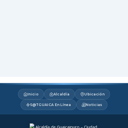
Inicio
Alcaldía
Ubicación
S@TGUAICA En Línea
Noticias