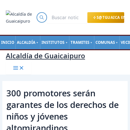
Main
Ir
Navegación
Menu
al
de
contenido
entradas
S@TGUAICA EN L
INICIO
ALCALDÍA
INSTITUTOS
TRAMITES
COMUNAS
VEC
▼
▼
▼
▼
Alcaldía de Guaicaipuro
300 promotores serán
garantes de los derechos de
niños y jóvenes
altomirandinos