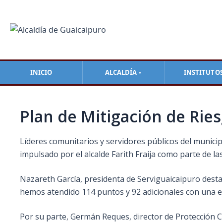
Ir
Navegación
al
de
contenido
entradas
INICIO
ALCALDÍA
INSTITUTO
▼
Plan de Mitigación de Rie
Líderes comunitarios y servidores públicos del munic
impulsado por el alcalde Farith Fraija como parte de la
Nazareth García, presidenta de Serviguaicaipuro desta
hemos atendido 114 puntos y 92 adicionales con una ef
Por su parte, Germán Reques, director de Protección Civ