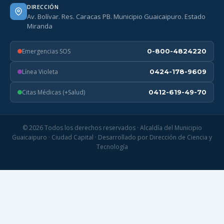
DIRECCIÓN
Av. Bolívar. Res. Caracas PB. Municipio Guaicaipuro. Estado
Miranda
Emergencias SOS
0-800-4824220
Línea Violeta
0424-178-9609
Citas Médicas (+Salud)
0412-619-49-70
© 2026 Todos los derechos reservados · Alcaldía del Municipio
Guaicaipuro · Ciudad Capital · Desarrollado por Dirección de Ciencia y
Tecnología