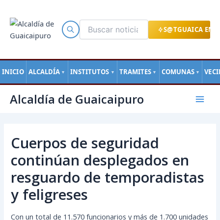
Ir
al
contenido
S@TGUAICA EN L
INICIO
ALCALDÍA
INSTITUTOS
TRAMITES
COMUNAS
VEC
▼
▼
▼
▼
Navegación
Mai
Alcaldía de Guaicaipuro
de
Men
entradas
Cuerpos de seguridad
continúan desplegados en
resguardo de temporadistas
y feligreses
Con un total de 11.570 funcionarios y más de 1.700 unidades