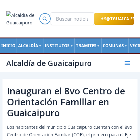
Ir
al
contenido
S@TGUAICA EN L
INICIO
ALCALDÍA
INSTITUTOS
TRAMITES
COMUNAS
VEC
▼
▼
▼
▼
Navegación
Mai
Alcaldía de Guaicaipuro
de
Men
entradas
Inauguran el 8vo Centro de
Orientación Familiar en
Guaicaipuro
Los habitantes del municipio Guaicaipuro cuentan con el 8vo
Centro de Orientación Familiar (COF), el primero para el Eje