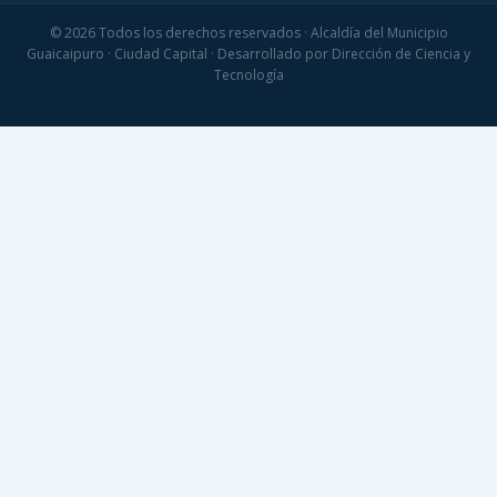
© 2026 Todos los derechos reservados · Alcaldía del Municipio
Guaicaipuro · Ciudad Capital · Desarrollado por Dirección de Ciencia y
Tecnología